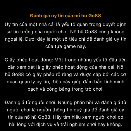
Đánh giá uy tín của nổ hũ Go88
Uy tín của một nhà cái là yếu tố quan trọng quyết định
sự tin tưởng của người chơi. Nổ hũ Go88 cũng không
ngoại lệ. Dưới đây là một số tiêu chí để đánh giá uy tín
của tựa game này.
Giấy phép hoạt động: Một trong những yếu tố đầu tiên
cần xem xét là giấy phép hoạt động của nhà cái. Nổ
hũ Go88 có giấy phép rõ ràng và được cấp bởi các cơ
quan quản lý uy tín, điều này giúp đảm bảo tính minh
bạch và công bằng trong trò chơi.
Đánh giá từ người chơi: Những phản hồi và đánh giá từ
người chơi là nguồn thông tin quý giá để đánh giá uy
tín của nổ hũ Go88. Hãy tìm hiểu xem người chơi có
hài lòng với dịch vụ và trải nghiệm chơi hay không.