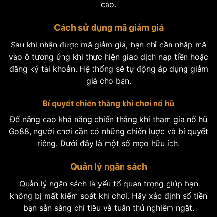
cáo.
Cách sử dụng mã giảm giá
Sau khi nhận được mã giảm giá, bạn chỉ cần nhập mã
vào ô tương ứng khi thực hiện giao dịch nạp tiền hoặc
đăng ký tài khoản. Hệ thống sẽ tự động áp dụng giảm
giá cho bạn.
Bí quyết chiến thắng khi chơi nổ hũ
Để nâng cao khả năng chiến thắng khi tham gia nổ hũ
Go88, người chơi cần có những chiến lược và bí quyết
riêng. Dưới đây là một số mẹo hữu ích.
Quản lý ngân sách
Quản lý ngân sách là yếu tố quan trọng giúp bạn
không bị mất kiểm soát khi chơi. Hãy xác định số tiền
bạn sẵn sàng chi tiêu và tuân thủ nghiêm ngặt.