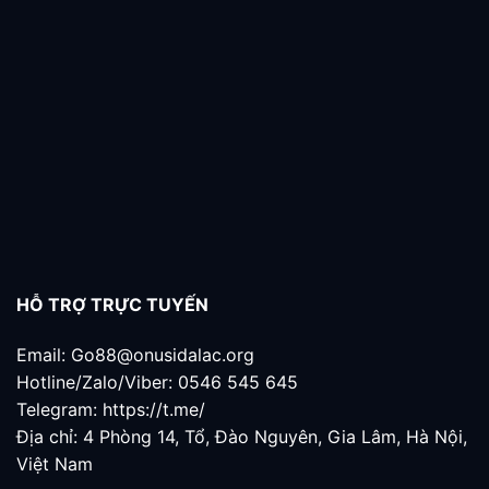
HỖ TRỢ TRỰC TUYẾN
Email: Go88@onusidalac.org
Hotline/Zalo/Viber: 0546 545 645
Telegram: https://t.me/
Địa chỉ: 4 Phòng 14, Tổ, Đào Nguyên, Gia Lâm, Hà Nội,
Việt Nam