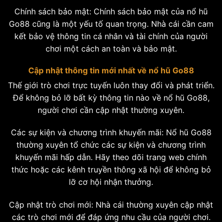
Chính sách bảo mật: Chính sách bảo mật của nổ hũ
Go88 cũng là một yếu tố quan trọng. Nhà cái cần cam
kết bảo vệ thông tin cá nhân và tài chính của người
chơi một cách an toàn và bảo mật.
Cập nhật thông tin mới nhất về nổ hũ Go88
Thế giới trò chơi trực tuyến luôn thay đổi và phát triển.
Để không bỏ lỡ bất kỳ thông tin nào về nổ hũ Go88,
người chơi cần cập nhật thường xuyên.
Các sự kiện và chương trình khuyến mãi: Nổ hũ Go88
thường xuyên tổ chức các sự kiện và chương trình
khuyến mãi hấp dẫn. Hãy theo dõi trang web chính
thức hoặc các kênh truyền thông xã hội để không bỏ
lỡ cơ hội nhận thưởng.
Cập nhật trò chơi mới: Nhà cái thường xuyên cập nhật
các trò chơi mới để đáp ứng nhu cầu của người chơi.