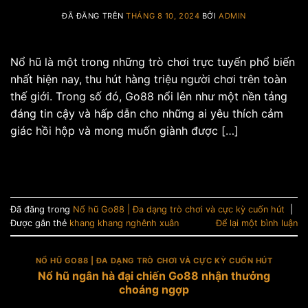
ĐÃ ĐĂNG TRÊN
THÁNG 8 10, 2024
BỞI
ADMIN
Nổ hũ là một trong những trò chơi trực tuyến phổ biến
nhất hiện nay, thu hút hàng triệu người chơi trên toàn
thế giới. Trong số đó, Go88 nổi lên như một nền tảng
đáng tin cậy và hấp dẫn cho những ai yêu thích cảm
giác hồi hộp và mong muốn giành được […]
TIẾP TỤC ĐỌC
→
Đã đăng trong
Nổ hũ Go88 | Đa dạng trò chơi và cực kỳ cuốn hút
|
Được gắn thẻ
khang khang nghênh xuân
Để lại một bình luận
NỔ HŨ GO88 | ĐA DẠNG TRÒ CHƠI VÀ CỰC KỲ CUỐN HÚT
Nổ hũ ngân hà đại chiến Go88 nhận thưởng
choáng ngợp