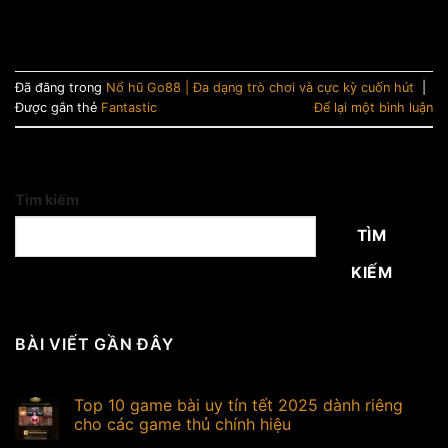
TIẾP TỤC ĐỌC
→
Đã đăng trong
Nổ hũ Go88 | Đa dạng trò chơi và cực kỳ cuốn hút
|
Được gắn thẻ
Fantastic
Để lại một bình luận
Tìm kiếm
TÌM
KIẾM
BÀI VIẾT GẦN ĐÂY
Top 10 game bài uy tín tết 2025 dành riêng
cho các game thủ chính hiệu