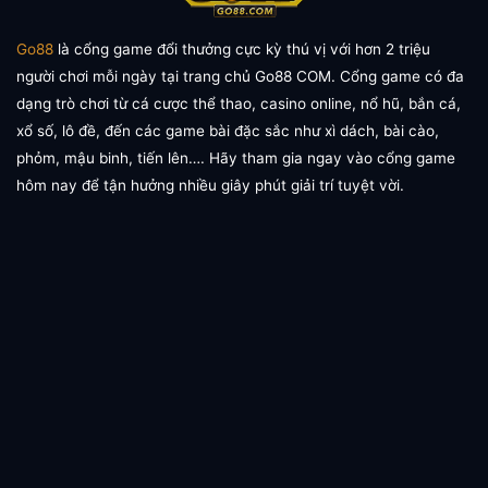
Go88
là cổng game đổi thưởng cực kỳ thú vị với hơn 2 triệu
người chơi mỗi ngày tại trang chủ Go88 COM. Cổng game có đa
dạng trò chơi từ cá cược thể thao, casino online, nổ hũ, bắn cá,
xổ số, lô đề, đến các game bài đặc sắc như xì dách, bài cào,
phỏm, mậu binh, tiến lên…. Hãy tham gia ngay vào cổng game
hôm nay để tận hưởng nhiều giây phút giải trí tuyệt vời.