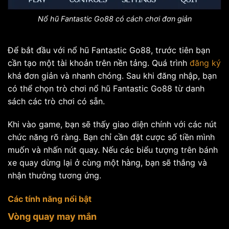
Nổ hũ Fantastic Go88 có cách chơi đơn giản
Để bắt đầu với nổ hũ Fantastic Go88, trước tiên bạn
cần tạo một tài khoản trên nền tảng. Quá trình
đăng ký
khá đơn giản và nhanh chóng. Sau khi đăng nhập, bạn
có thể chọn trò chơi nổ hũ Fantastic Go88 từ danh
sách các trò chơi có sẵn.
Khi vào game, bạn sẽ thấy giao diện chính với các nút
chức năng rõ ràng. Bạn chỉ cần đặt cược số tiền mình
muốn và nhấn nút quay. Nếu các biểu tượng trên bánh
xe quay dừng lại ở cùng một hàng, bạn sẽ thắng và
nhận thưởng tương ứng.
Các tính năng nổi bật
Vòng quay may mắn