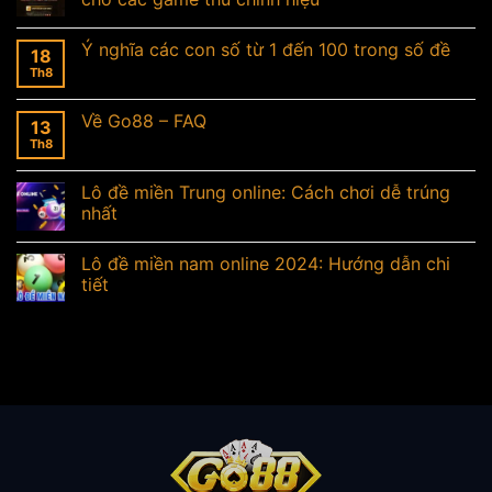
Ý nghĩa các con số từ 1 đến 100 trong số đề
18
Th8
Về Go88 – FAQ
13
Th8
Lô đề miền Trung online: Cách chơi dễ trúng
nhất
Lô đề miền nam online 2024: Hướng dẫn chi
tiết