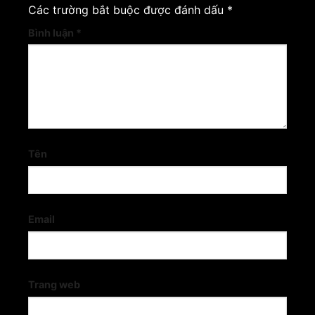
Các trường bắt buộc được đánh dấu
*
Bình luận
*
Tên
Email
Trang web