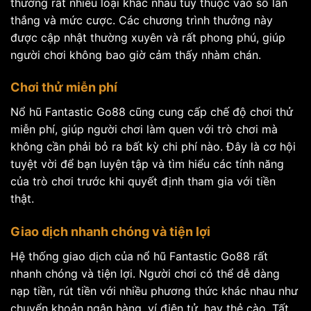
thưởng rất nhiều loại khác nhau tùy thuộc vào số lần
thắng và mức cược. Các chương trình thưởng này
được cập nhật thường xuyên và rất phong phú, giúp
người chơi không bao giờ cảm thấy nhàm chán.
Chơi thử miễn phí
Nổ hũ Fantastic Go88 cũng cung cấp chế độ chơi thử
miễn phí, giúp người chơi làm quen với trò chơi mà
không cần phải bỏ ra bất kỳ chi phí nào. Đây là cơ hội
tuyệt vời để bạn luyện tập và tìm hiểu các tính năng
của trò chơi trước khi quyết định tham gia với tiền
thật.
Giao dịch nhanh chóng và tiện lợi
Hệ thống giao dịch của nổ hũ Fantastic Go88 rất
nhanh chóng và tiện lợi. Người chơi có thể dễ dàng
nạp tiền, rút tiền với nhiều phương thức khác nhau như
chuyển khoản ngân hàng, ví điện tử, hay thẻ cào. Tất