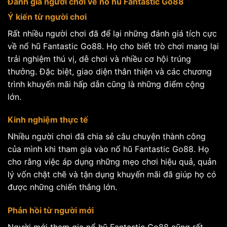
Đánh giá người chơi về nổ hũ Fantastic Go88
Ý kiến từ người chơi
Rất nhiều người chơi đã để lại những đánh giá tích cực
về nổ hũ Fantastic Go88. Họ cho biết trò chơi mang lại
trải nghiệm thú vị, dễ chơi và nhiều cơ hội trúng
thưởng. Đặc biệt, giao diện thân thiện và các chương
trình khuyến mãi hấp dẫn cũng là những điểm cộng
lớn.
Kinh nghiệm thực tế
Nhiều người chơi đã chia sẻ câu chuyện thành công
của mình khi tham gia vào nổ hũ Fantastic Go88. Họ
cho rằng việc áp dụng những mẹo chơi hiệu quả, quản
lý vốn chặt chẽ và tận dụng khuyến mãi đã giúp họ có
được những chiến thắng lớn.
Phản hồi từ người mới