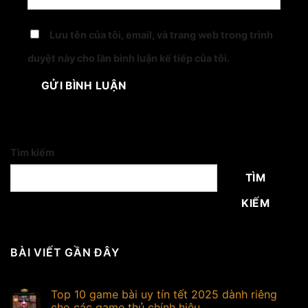
Lưu tên của tôi, email, và trang web trong trình
duyệt này cho lần bình luận kế tiếp của tôi.
Tìm kiếm
TÌM
KIẾM
BÀI VIẾT GẦN ĐÂY
Top 10 game bài uy tín tết 2025 dành riêng
cho các game thủ chính hiệu