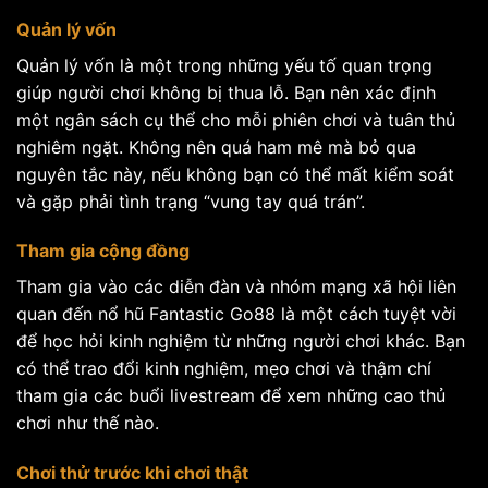
Quản lý vốn
Quản lý vốn là một trong những yếu tố quan trọng
giúp người chơi không bị thua lỗ. Bạn nên xác định
một ngân sách cụ thể cho mỗi phiên chơi và tuân thủ
nghiêm ngặt. Không nên quá ham mê mà bỏ qua
nguyên tắc này, nếu không bạn có thể mất kiểm soát
và gặp phải tình trạng “vung tay quá trán”.
Tham gia cộng đồng
Tham gia vào các diễn đàn và nhóm mạng xã hội liên
quan đến nổ hũ Fantastic Go88 là một cách tuyệt vời
để học hỏi kinh nghiệm từ những người chơi khác. Bạn
có thể trao đổi kinh nghiệm, mẹo chơi và thậm chí
tham gia các buổi livestream để xem những cao thủ
chơi như thế nào.
Chơi thử trước khi chơi thật