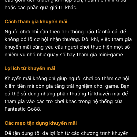
hoặc các phần quà giá trị khác.
Cách tham gia khuyến mãi
Người chơi chỉ cần theo dõi thông báo từ nhà cái để
không bỏ lỡ cơ hội nhận thưởng. Đôi khi, việc tham gia
khuyến mãi cũng yêu cầu người chơi thực hiện một số
nhiệm vụ nhỏ như quay số hay tham gia mini-game.
Lợi ích từ khuyến mãi
Khuyến mãi không chỉ giúp người chơi có thêm cơ hội
kiếm tiền mà còn gia tăng trải nghiệm chơi game. Bạn
có thể sử dụng những phần thưởng từ khuyến mãi để
tham gia vào các trò chơi khác trong hệ thống của
Fantastic Go88.
Các mẹo tận dụng khuyến mãi
Để tận dụng tối đa lợi ích từ các chương trình khuyến