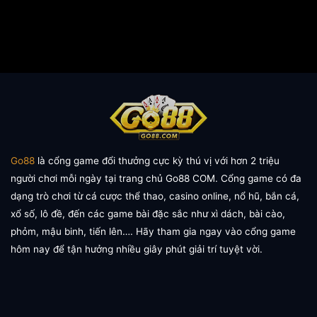
Go88
là cổng game đổi thưởng cực kỳ thú vị với hơn 2 triệu
người chơi mỗi ngày tại trang chủ Go88 COM. Cổng game có đa
dạng trò chơi từ cá cược thể thao, casino online, nổ hũ, bắn cá,
xổ số, lô đề, đến các game bài đặc sắc như xì dách, bài cào,
phỏm, mậu binh, tiến lên…. Hãy tham gia ngay vào cổng game
hôm nay để tận hưởng nhiều giây phút giải trí tuyệt vời.