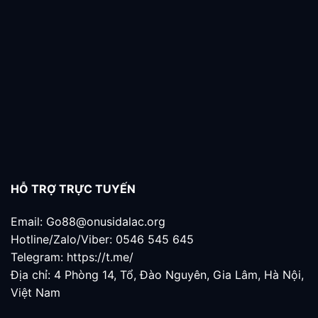
HỖ TRỢ TRỰC TUYẾN
Email: Go88@onusidalac.org
Hotline/Zalo/Viber: 0546 545 645
Telegram: https://t.me/
Địa chỉ: 4 Phòng 14, Tổ, Đào Nguyên, Gia Lâm, Hà Nội,
Việt Nam