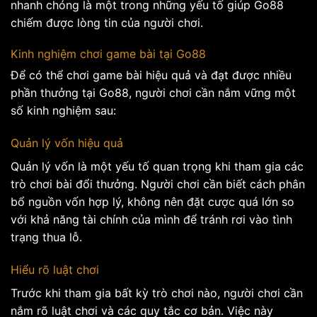
nhanh chóng là một trong những yếu tố giúp Go88
chiếm được lòng tin của người chơi.
Kinh nghiệm chơi game bài tại Go88
Để có thể chơi game bài hiệu quả và đạt được nhiều
phần thưởng tại Go88, người chơi cần nắm vững một
số kinh nghiệm sau:
Quản lý vốn hiệu quả
Quản lý vốn là một yếu tố quan trọng khi tham gia các
trò chơi bài đổi thưởng. Người chơi cần biết cách phân
bổ nguồn vốn hợp lý, không nên đặt cược quá lớn so
với khả năng tài chính của mình để tránh rơi vào tình
trạng thua lỗ.
Hiểu rõ luật chơi
Trước khi tham gia bất kỳ trò chơi nào, người chơi cần
nắm rõ luật chơi và các quy tắc cơ bản. Việc này