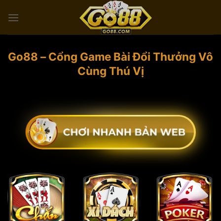
Chuyển
đến
nội
dung
Go88 – Cổng Game Bài Đổi Thưởng Vô
Cùng Thú Vị