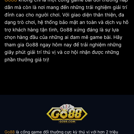
dẫn mà còn là nơi mang đến những trải nghiệm giải trí
đỉnh cao cho người chơi. Với giao diện thân thiện, đa
dạng trò chơi, hệ thống bảo mật an toàn và dịch vụ hỗ
trợ khách hàng tận tình, Go88 xứng đáng là sự lựa
chọn hàng đầu của những ai đam mê game bài. Hãy
tham gia Go88 ngay hôm nay để trải nghiệm những
giây phút giải trí thú vị và cơ hội nhận được những
phần thưởng giá trị!
Go88
là cổng game đổi thưởng cực kỳ thú vị với hơn 2 triệu