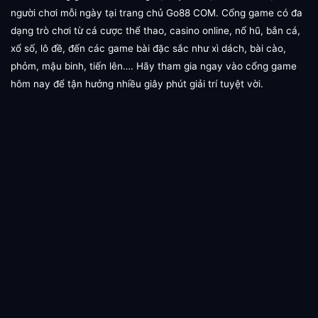
người chơi mỗi ngày tại trang chủ Go88 COM. Cổng game có đa
dạng trò chơi từ cá cược thể thao, casino online, nổ hũ, bắn cá,
xổ số, lô đề, đến các game bài đặc sắc như xì dách, bài cào,
phỏm, mậu binh, tiến lên…. Hãy tham gia ngay vào cổng game
hôm nay để tận hưởng nhiều giây phút giải trí tuyệt vời.