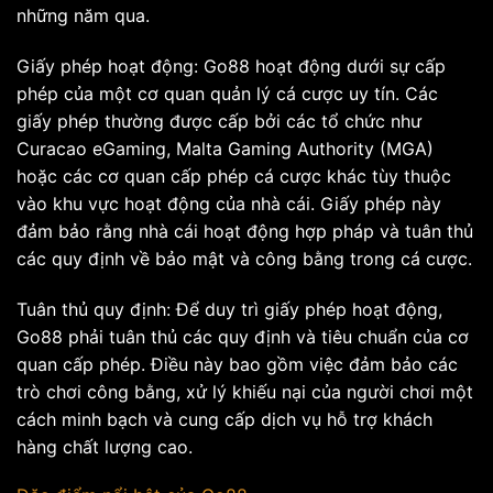
những năm qua.
Giấy phép hoạt động: Go88 hoạt động dưới sự cấp
phép của một cơ quan quản lý cá cược uy tín. Các
giấy phép thường được cấp bởi các tổ chức như
Curacao eGaming, Malta Gaming Authority (MGA)
hoặc các cơ quan cấp phép cá cược khác tùy thuộc
vào khu vực hoạt động của nhà cái. Giấy phép này
đảm bảo rằng nhà cái hoạt động hợp pháp và tuân thủ
các quy định về bảo mật và công bằng trong cá cược.
Tuân thủ quy định: Để duy trì giấy phép hoạt động,
Go88 phải tuân thủ các quy định và tiêu chuẩn của cơ
quan cấp phép. Điều này bao gồm việc đảm bảo các
trò chơi công bằng, xử lý khiếu nại của người chơi một
cách minh bạch và cung cấp dịch vụ hỗ trợ khách
hàng chất lượng cao.