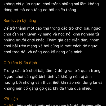
không chỉ giúp người chơi tránh những sai lầm không
đáng có mà còn tăng cơ hội chiến thắng.
Rèn luyện kỹ năng
Để trở thành một cao thủ trong các trò chơi bài, người
chơi cần rèn luyện kỹ năng và học hỏi kinh nghiệm từ
những người chơi khác. Tham gia các diễn đàn, nhóm
chơi bài trên mạng xã hội cũng là một cách để người
chơi trao đổi và nâng cao kỹ năng của mình.
Giữ tâm lý ổn định
Trong các trò chơi bài, tâm lý đóng vai trò quan trọng.
Người chơi cần giữ bình tĩnh và không nên bị ảnh
hưởng bởi những ván thua. Biết khi nào nên dừng lại và
không nên cố gắng gỡ gạc khi đã thua quá nhiều.
Kết luận
Go88
không chỉ là một cổng game bài đổi thưởng hấp