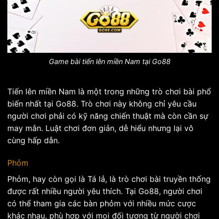
Game bài tiến lên miền Nam tại Go88
Tiến lên miền Nam là một trong những trò chơi bài phổ
biến nhất tại Go88. Trò chơi này không chỉ yêu cầu
người chơi phải có kỹ năng chiến thuật mà còn cần sự
may mắn. Luật chơi đơn giản, dễ hiểu nhưng lại vô
cùng hấp dẫn.
Phỏm
Phỏm, hay còn gọi là Tá lả, là trò chơi bài truyền thống
được rất nhiều người yêu thích. Tại Go88, người chơi
có thể tham gia các bàn phỏm với nhiều mức cược
khác nhau, phù hợp với mọi đối tượng từ người chơi