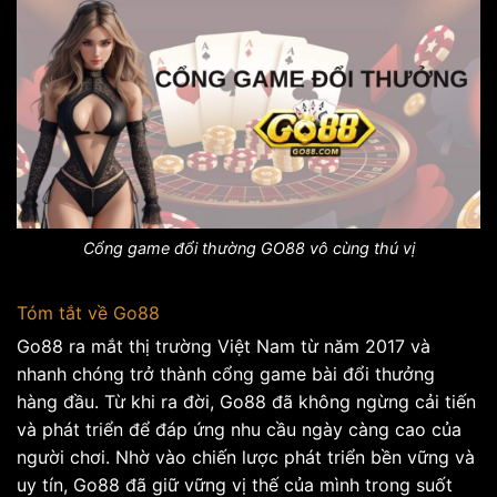
Cổng game đổi thường GO88 vô cùng thú vị
Tóm tắt về Go88
Go88 ra mắt thị trường Việt Nam từ năm 2017 và
nhanh chóng trở thành cổng game bài đổi thưởng
hàng đầu. Từ khi ra đời, Go88 đã không ngừng cải tiến
và phát triển để đáp ứng nhu cầu ngày càng cao của
người chơi. Nhờ vào chiến lược phát triển bền vững và
uy tín, Go88 đã giữ vững vị thế của mình trong suốt