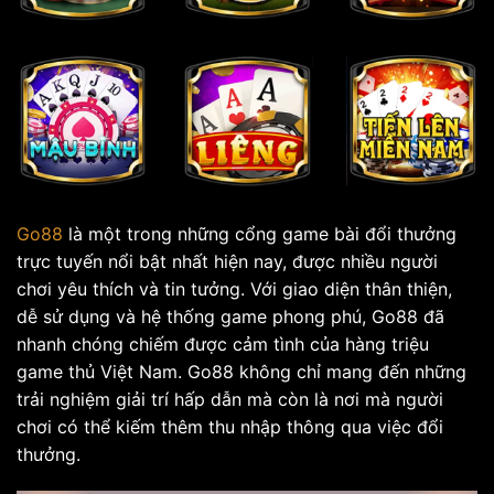
Go88
là một trong những cổng game bài đổi thưởng
trực tuyến nổi bật nhất hiện nay, được nhiều người
chơi yêu thích và tin tưởng. Với giao diện thân thiện,
dễ sử dụng và hệ thống game phong phú, Go88 đã
nhanh chóng chiếm được cảm tình của hàng triệu
game thủ Việt Nam. Go88 không chỉ mang đến những
trải nghiệm giải trí hấp dẫn mà còn là nơi mà người
chơi có thể kiếm thêm thu nhập thông qua việc đổi
thưởng.