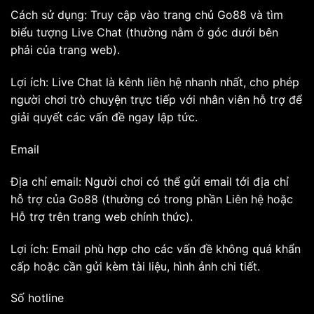
Cách sử dụng: Truy cập vào trang chủ Go88 và tìm
biểu tượng Live Chat (thường nằm ở góc dưới bên
phải của trang web).
Lợi ích: Live Chat là kênh liên hệ nhanh nhất, cho phép
người chơi trò chuyện trực tiếp với nhân viên hỗ trợ để
giải quyết các vấn đề ngay lập tức.
Email
Địa chỉ email: Người chơi có thể gửi email tới địa chỉ
hỗ trợ của Go88 (thường có trong phần Liên hệ hoặc
Hỗ trợ trên trang web chính thức).
Lợi ích: Email phù hợp cho các vấn đề không quá khẩn
cấp hoặc cần gửi kèm tài liệu, hình ảnh chi tiết.
Số hotline