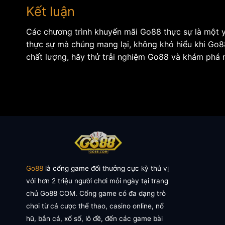
Kết luận
Các chương trình khuyến mãi Go88 thực sự là một yế
thực sự mà chúng mang lại, không khó hiểu khi Go88
chất lượng, hãy thử trải nghiệm Go88 và khám phá
Go88
là cổng game đổi thưởng cực kỳ thú vị
với hơn 2 triệu người chơi mỗi ngày tại trang
chủ Go88 COM. Cổng game có đa dạng trò
chơi từ cá cược thể thao, casino online, nổ
hũ, bắn cá, xổ số, lô đề, đến các game bài