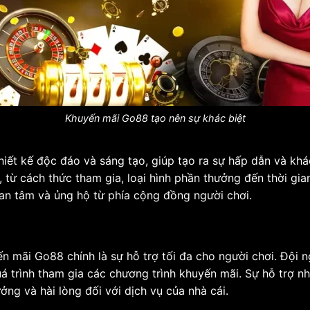
Khuyến mãi Go88 tạo nên sự khác biệt
ết kế độc đáo và sáng tạo, giúp tạo ra sự hấp dẫn và khác
từ cách thức tham gia, loại hình phần thưởng đến thời gian
an tâm và ủng hộ từ phía cộng đồng người chơi.
n mãi Go88 chính là sự hỗ trợ tối đa cho người chơi. Đội
á trình tham gia các chương trình khuyến mãi. Sự hỗ trợ nh
ởng và hài lòng đối với dịch vụ của nhà cái.