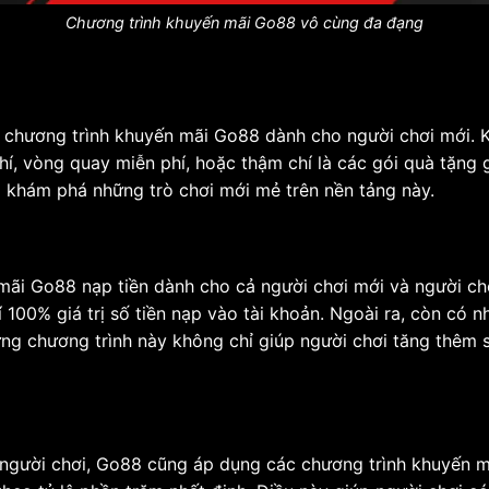
Chương trình khuyến mãi Go88 vô cùng đa đạng
 chương trình khuyến mãi Go88 dành cho người chơi mới. 
, vòng quay miễn phí, hoặc thậm chí là các gói quà tặng gi
 khám phá những trò chơi mới mẻ trên nền tảng này.
i Go88 nạp tiền dành cho cả người chơi mới và người chơi
100% giá trị số tiền nạp vào tài khoản. Ngoài ra, còn có nh
hững chương trình này không chỉ giúp người chơi tăng thêm
o người chơi, Go88 cũng áp dụng các chương trình khuyến m