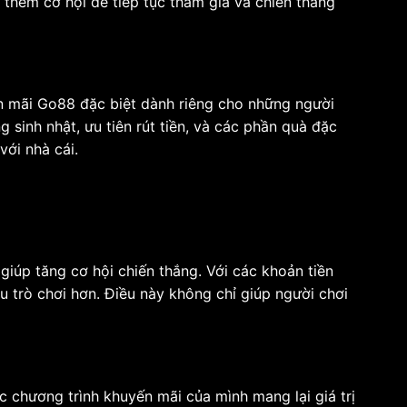
ó thêm cơ hội để tiếp tục tham gia và chiến thắng
ến mãi Go88 đặc biệt dành riêng cho những người
 sinh nhật, ưu tiên rút tiền, và các phần quà đặc
với nhà cái.
giúp tăng cơ hội chiến thắng. Với các khoản tiền
u trò chơi hơn. Điều này không chỉ giúp người chơi
c chương trình khuyến mãi của mình mang lại giá trị