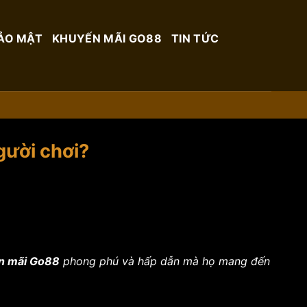
ẢO MẬT
KHUYẾN MÃI GO88
TIN TỨC
gười chơi?
n mãi Go88
phong phú và hấp dẫn mà họ mang đến