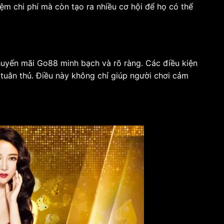
ệm chi phí mà còn tạo ra nhiều cơ hội để họ có thể
huyến mãi Go88 minh bạch và rõ ràng. Các điều kiện
tuân thủ. Điều này không chỉ giúp người chơi cảm