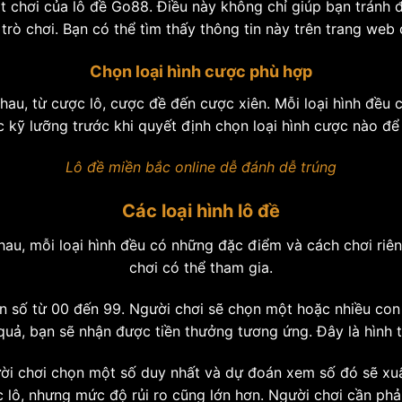
luật chơi của lô đề Go88. Điều này không chỉ giúp bạn trán
 trò chơi. Bạn có thể tìm thấy thông tin này trên trang we
Chọn loại hình cược phù hợp
au, từ cược lô, cược đề đến cược xiên. Mỗi loại hình đều 
 kỹ lưỡng trước khi quyết định chọn loại hình cược nào để 
Lô đề miền bắc online dễ đánh dễ trúng
Các loại hình lô đề
au, mỗi loại hình đều có những đặc điểm và cách chơi riên
chơi có thể tham gia.
n số từ 00 đến 99. Người chơi sẽ chọn một hoặc nhiều con 
quả, bạn sẽ nhận được tiền thưởng tương ứng. Đây là hình t
i chơi chọn một số duy nhất và dự đoán xem số đó sẽ xuất h
lô, nhưng mức độ rủi ro cũng lớn hơn. Người chơi cần phải