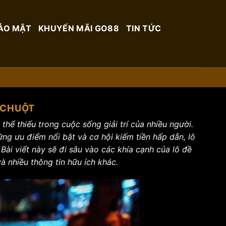
ẢO MẬT
KHUYẾN MÃI GO88
TIN TỨC
K CHUỘT
thể thiếu trong cuộc sống giải trí của nhiều người.
ững ưu điểm nổi bật và cơ hội kiếm tiền hấp dẫn, lô
Bài viết này sẽ đi sâu vào các khía cạnh của lô đề
à nhiều thông tin hữu ích khác.