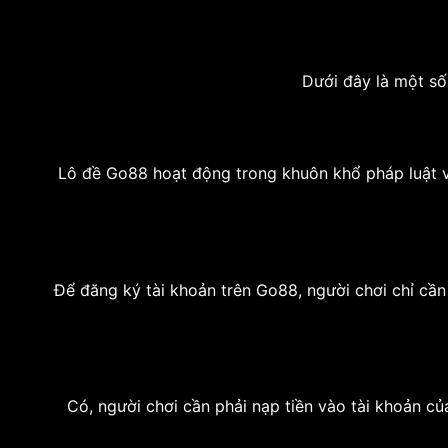
Dưới đây là một số
Lô đề Go88 hoạt động trong khuôn khổ pháp luật và 
Để đăng ký tài khoản trên Go88, người chơi chỉ cần
Có, người chơi cần phải nạp tiền vào tài khoản c