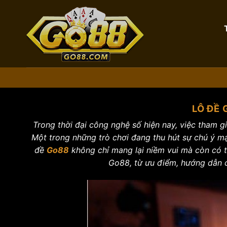
Chuyển
đến
nội
dung
LÔ ĐỀ 
Trong thời đại công nghệ số hiện nay, việc tham gi
Một trong những trò chơi đang thu hút sự chú ý 
đề
Go88
không chỉ mang lại niềm vui mà còn có th
Go88, từ ưu điểm, hướng dẫn ch