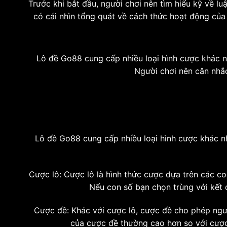
Trước khi bắt đầu, người chơi nên tìm hiểu kỹ về 
có cái nhìn tổng quát về cách thức hoạt động của
Lô đề Go88 cung cấp nhiều loại hình cược khác nh
Người chơi nên cân nhắc
Lô đề Go88 cung cấp nhiều loại hình cược khác nh
Cược lô: Cược lô là hình thức cược dựa trên các co
Nếu con số bạn chọn trùng với kết 
Cược đề: Khác với cược lô, cược đề cho phép ngườ
của cược đề thường cao hơn so với cược 