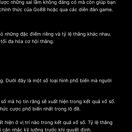
h được những sai lầm không đáng có mà còn giúp bạn
b chính thức của Go88 hoặc qua các diễn đàn game.
có những đặc điểm riêng và tỷ lệ thắng khác nhau.
tối đa hóa cơ hội thắng.
g. Dưới đây là một số loại hình phổ biến mà người
số mà họ tin rằng sẽ xuất hiện trong kết quả xổ số.
hức cược phổ biến nhất trong lô đề.
iện ở vị trí nào trong kết quả xổ số. Tỷ lệ thắng
 cân nhắc kỹ lưỡng trước khi quyết định.