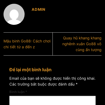
ADMIN
Quay hũ khang khang
Mậu binh Go88: Cách chơi
nghênh xuân Go88 vô
chi tiết từ a đến z
cùng ấn tượng
Để lại một bình luận
Email của bạn sẽ không được hiển thị công khai.
Các trường bắt buộc được đánh dấu
*
Bình luận
*