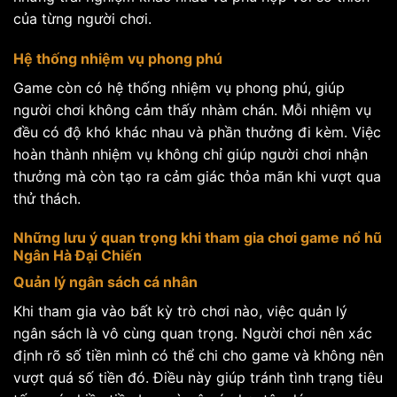
của từng người chơi.
Hệ thống nhiệm vụ phong phú
Game còn có hệ thống nhiệm vụ phong phú, giúp
người chơi không cảm thấy nhàm chán. Mỗi nhiệm vụ
đều có độ khó khác nhau và phần thưởng đi kèm. Việc
hoàn thành nhiệm vụ không chỉ giúp người chơi nhận
thưởng mà còn tạo ra cảm giác thỏa mãn khi vượt qua
thử thách.
Những lưu ý quan trọng khi tham gia chơi game nổ hũ
Ngân Hà Đại Chiến
Quản lý ngân sách cá nhân
Khi tham gia vào bất kỳ trò chơi nào, việc quản lý
ngân sách là vô cùng quan trọng. Người chơi nên xác
định rõ số tiền mình có thể chi cho game và không nên
vượt quá số tiền đó. Điều này giúp tránh tình trạng tiêu