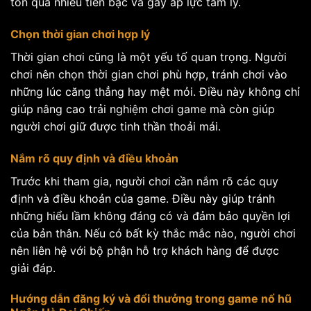
tốn quá nhiều tiền bạc và gây áp lực tâm lý.
Chọn thời gian chơi hợp lý
Thời gian chơi cũng là một yếu tố quan trọng. Người
chơi nên chọn thời gian chơi phù hợp, tránh chơi vào
những lúc căng thẳng hay mệt mỏi. Điều này không chỉ
giúp nâng cao trải nghiệm chơi game mà còn giúp
người chơi giữ được tinh thần thoải mái.
Nắm rõ quy định và điều khoản
Trước khi tham gia, người chơi cần nắm rõ các quy
định và điều khoản của game. Điều này giúp tránh
những hiểu lầm không đáng có và đảm bảo quyền lợi
của bản thân. Nếu có bất kỳ thắc mắc nào, người chơi
nên liên hệ với bộ phận hỗ trợ khách hàng để được
giải đáp.
Hướng dẫn đăng ký và đổi thưởng trong game nổ hũ