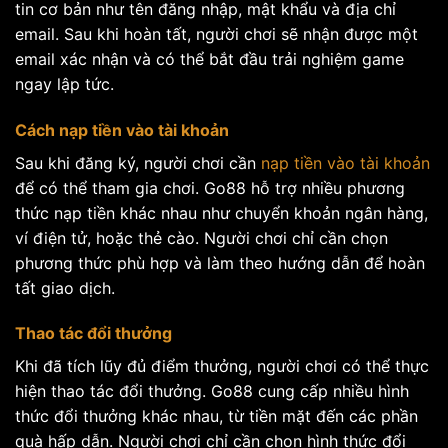
tin cơ bản như tên đăng nhập, mật khẩu và địa chỉ
email. Sau khi hoàn tất, người chơi sẽ nhận được một
email xác nhận và có thể bắt đầu trải nghiệm game
ngay lập tức.
Cách nạp tiền vào tài khoản
Sau khi đăng ký, người chơi cần
nạp tiền vào tài khoản
để có thể tham gia chơi. Go88 hỗ trợ nhiều phương
thức nạp tiền khác nhau như chuyển khoản ngân hàng,
ví điện tử, hoặc thẻ cào. Người chơi chỉ cần chọn
phương thức phù hợp và làm theo hướng dẫn để hoàn
tất giao dịch.
Thao tác đổi thưởng
Khi đã tích lũy đủ điểm thưởng, người chơi có thể thực
hiện thao tác đổi thưởng. Go88 cung cấp nhiều hình
thức đổi thưởng khác nhau, từ tiền mặt đến các phần
quà hấp dẫn. Người chơi chỉ cần chọn hình thức đổi