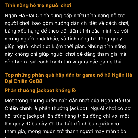
Tính năng hỗ trợ người chơi
Ngân Hà Đại Chiến cung cấp nhiều tính năng hỗ trợ
người chơi, bao gồm hướng dẫn chi tiết về cách chơi,
bảng xếp hạng để theo dõi tiến trình của mình so với
những người chơi khác, và tính năng tự động quay
giúp người chơi tiết kiệm thời gian. Những tính năng
này không chỉ giúp người chơi dễ dàng tham gia mà
còn tạo ra sự cạnh tranh thú vị giữa các game thủ.
Top những phần quà hấp dẫn từ game nổ hũ Ngân Hà
Đại Chiến Go88
Phần thưởng jackpot khổng lồ
Một trong những điểm hấp dẫn nhất của Ngân Hà Đại
Chiến chính là phần thưởng jackpot. Người chơi có cơ
hội trúng jackpot lên đến hàng triệu đồng chỉ với một
lần quay. Điều này đã thu hút rất nhiều người chơi
tham gia, mong muốn trở thành người may mắn tiếp