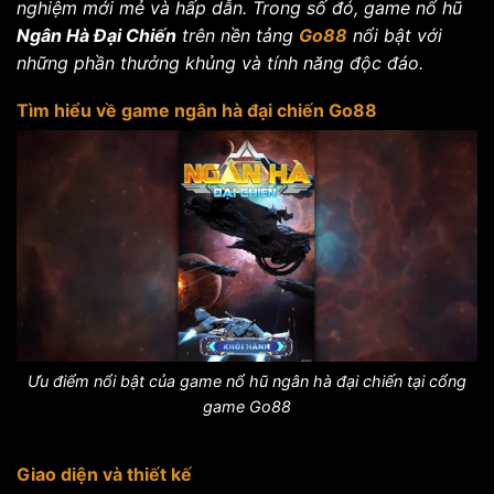
nghiệm mới mẻ và hấp dẫn. Trong số đó, game nổ hũ
Ngân Hà Đại Chiến
trên nền tảng
Go88
nổi bật với
những phần thưởng khủng và tính năng độc đáo.
Tìm hiểu về game ngân hà đại chiến Go88
Ưu điểm nổi bật của game nổ hũ ngân hà đại chiến tại cổng
game Go88
Giao diện và thiết kế