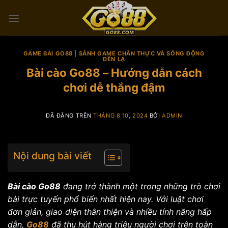
Chuyển
đến
nội
dung
GAME BÀI GO88 | SẢNH GAME CHÂN THỰC VÀ SỐNG ĐỘNG
ĐẾN LẠ
Bài cào Go88 – Hướng dẫn cách
chơi dễ thắng đậm
ĐÃ ĐĂNG TRÊN
THÁNG 8 10, 2024
BỞI
ADMIN
Nội dung bài viết
Bài cào Go88
đang trở thành một trong những trò chơi
bài trực tuyến phổ biến nhất hiện nay. Với luật chơi
đơn giản, giao diện thân thiện và nhiều tính năng hấp
dẫn,
Go88
đã thu hút hàng triệu người chơi trên toàn