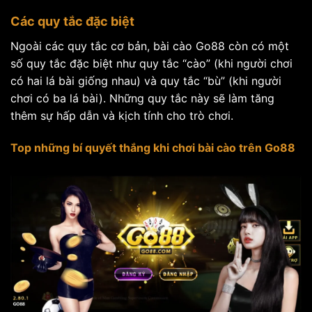
Các quy tắc đặc biệt
Ngoài các quy tắc cơ bản, bài cào Go88 còn có một
số quy tắc đặc biệt như quy tắc “cào” (khi người chơi
có hai lá bài giống nhau) và quy tắc “bù” (khi người
chơi có ba lá bài). Những quy tắc này sẽ làm tăng
thêm sự hấp dẫn và kịch tính cho trò chơi.
Top những bí quyết thắng khi chơi bài cào trên Go88