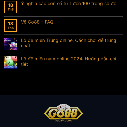
Ý nghĩa các con số từ 1 đến 100 trong số đề
18
Th8
Về Go88 – FAQ
13
Th8
Lô đề miền Trung online: Cách chơi dễ trúng
nhất
Lô đề miền nam online 2024: Hướng dẫn chi
tiết