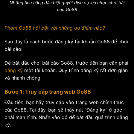
Những tính năng đặc biệt quyết định sự lụa chọn chơi bài
cào Go88
Phỏm Go88 nổi bật với những ưu điểm nào?
Sau đây là cách bước đăng ký tài khoản Go88 để chơi
bài cào:
Để bắt đầu chơi bài cào Go88, trước tiên bạn cần phải
đăng ký
một tài khoản. Quy trình đăng ký rất đơn giản
và nhanh chóng.
Bước 1: Truy cập trang web Go88
Đầu tiên, bạn hãy truy cập vào trang web chính thức
của Go88. Tại đây, bạn sẽ thấy nút “Đăng ký” ở góc
phải màn hình. Nhấn vào đó để bắt đầu quá trình đăng
ký.