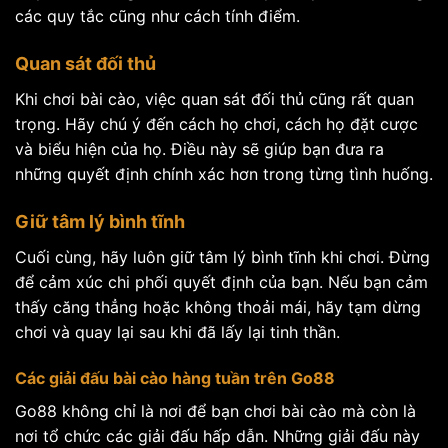
các quy tắc cũng như cách tính điểm.
Quan sát đối thủ
Khi chơi bài cào, việc quan sát đối thủ cũng rất quan
trọng. Hãy chú ý đến cách họ chơi, cách họ đặt cược
và biểu hiện của họ. Điều này sẽ giúp bạn đưa ra
những quyết định chính xác hơn trong từng tình huống.
Giữ tâm lý bình tĩnh
Cuối cùng, hãy luôn giữ tâm lý bình tĩnh khi chơi. Đừng
để cảm xúc chi phối quyết định của bạn. Nếu bạn cảm
thấy căng thẳng hoặc không thoải mái, hãy tạm dừng
chơi và quay lại sau khi đã lấy lại tinh thần.
Các giải đấu bài cào hàng tuần trên Go88
Go88 không chỉ là nơi để bạn chơi bài cào mà còn là
nơi tổ chức các giải đấu hấp dẫn. Những giải đấu này