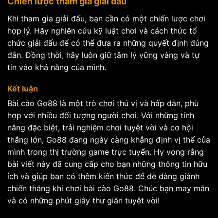
Chiến lược tham gia giải đấu
Khi tham gia giải đấu, bạn cần có một chiến lược chơi
hợp lý. Hãy nghiên cứu kỹ luật chơi và cách thức tổ
chức giải đấu để có thể đưa ra những quyết định đúng
đắn. Đồng thời, hãy luôn giữ tâm lý vững vàng và tự
tin vào khả năng của mình.
Kết luận
Bài cào Go88 là một trò chơi thú vị và hấp dẫn, phù
hợp với nhiều đối tượng người chơi. Với những tính
năng đặc biệt, trải nghiệm chơi tuyệt vời và cơ hội
thắng lớn, Go88 đang ngày càng khẳng định vị thế của
mình trong thị trường game trực tuyến. Hy vọng rằng
bài viết này đã cung cấp cho bạn những thông tin hữu
ích và giúp bạn có thêm kiến thức để dễ dàng giành
chiến thắng khi chơi bài cào Go88. Chúc bạn may mắn
và có những phút giây thư giãn tuyệt vời!