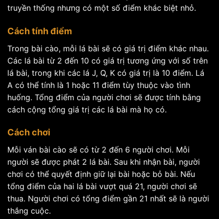
truyền thống nhưng có một số điểm khác biệt nhỏ.
Cách tính điểm
Trong bài cào, mỗi lá bài sẽ có giá trị điểm khác nhau.
Các lá bài từ 2 đến 10 có giá trị tương ứng với số trên
lá bài, trong khi các lá J, Q, K có giá trị là 10 điểm. Lá
A có thể tính là 1 hoặc 11 điểm tùy thuộc vào tình
huống. Tổng điểm của người chơi sẽ được tính bằng
cách cộng tổng giá trị các lá bài mà họ có.
Cách chơi
Mỗi ván bài cào sẽ có từ 2 đến 6 người chơi. Mỗi
người sẽ được phát 2 lá bài. Sau khi nhận bài, người
chơi có thể quyết định giữ lại bài hoặc bỏ bài. Nếu
tổng điểm của hai lá bài vượt quá 21, người chơi sẽ
thua. Người chơi có tổng điểm gần 21 nhất sẽ là người
thắng cuộc.