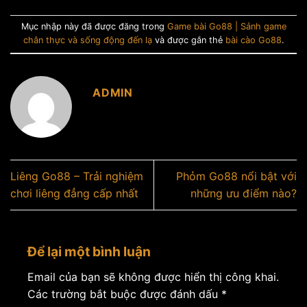
Mục nhập này đã được đăng trong
Game bài Go88 | Sảnh game
chân thực và sống động đến lạ
và được gắn thẻ
bài cào Go88
.
ADMIN
Liêng Go88 – Trải nghiệm
Phỏm Go88 nổi bật với
chơi liêng đẳng cấp nhất
những ưu điểm nào?
Để lại một bình luận
Email của bạn sẽ không được hiển thị công khai.
Các trường bắt buộc được đánh dấu
*