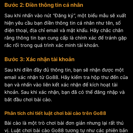
Bước 2: Điền thông tin cá nhân
Sau khi nhấn vào nút “Đăng ký”, một biểu mẫu sẽ xuất
hiện yêu cầu bạn điền thông tin cá nhân như tên, số
điện thoại, địa chỉ email và mật khẩu. Hãy chắc chắn
rằng thông tin bạn cung cấp là chính xác để tránh gặp
rắc rối trong quá trình xác minh tài khoản.
Bước 3: Xác nhận tài khoản
Sau khi điền đầy đủ thông tin, bạn sẽ nhận được một
email xác nhận từ Go88. Hãy kiểm tra hộp thư đến của
bạn và nhấn vào liên kết xác nhận để kích hoạt tài
khoản. Sau khi xác nhận, bạn đã có thể đăng nhập và
bắt đầu chơi bài cào.
Phân tích chi tiết luật chơi bài cào trên Go88
Bài cào là một trò chơi bài đơn giản nhưng lại rất thú
vị. Luật chơi bài cào Go88 tương tự như các phiên bản