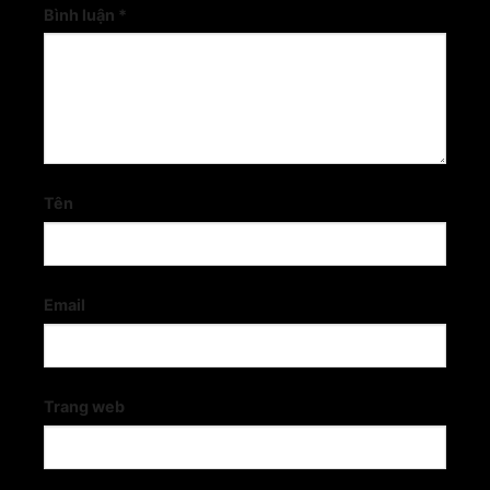
Bình luận
*
Tên
Email
Trang web