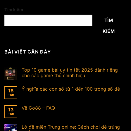
Tìm kiếm
TÌM
KIẾM
BÀI VIẾT GẦN ĐÂY
Top 10 game bài uy tín tết 2025 dành riêng
cho các game thủ chính hiệu
Ý nghĩa các con số từ 1 đến 100 trong số đề
18
Th8
Về Go88 – FAQ
13
Th8
Lô đề miền Trung online: Cách chơi dễ trúng