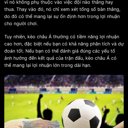
vì nó không phụ thuộc vào việc đội nào thắng hay
thua. Thay vào đó, nó chỉ xem xét tổng số bàn thắng,
do đó có thể mang lại sự ổn định hơn trong lợi nhuận
cho người chơi.
Tuy nhiên, kèo châu Á thường có tiềm năng lợi nhuận
cao hơn, đặc biệt nếu bạn có khả năng phân tích và dự
đoán tốt. Nếu bạn có thể đánh giá đúng các yếu tố
ảnh hưởng đến kết quả của trận đấu, kèo châu Á có
thể mang lại lợi nhuận lớn trong dài hạn.