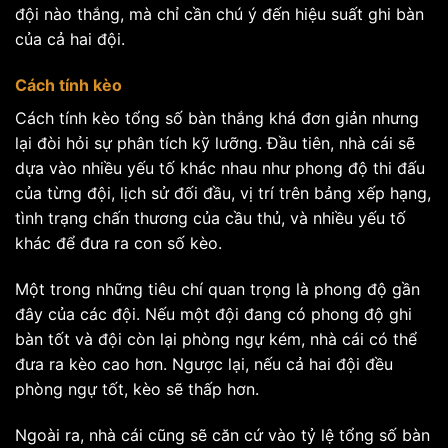
đội nào thắng, mà chỉ cần chú ý đến hiệu suất ghi bàn
của cả hai đội.
Cách tính kèo
Cách tính kèo tổng số bàn thắng khá đơn giản nhưng
lại đòi hỏi sự phân tích kỹ lưỡng. Đầu tiên, nhà cái sẽ
dựa vào nhiều yếu tố khác nhau như phong độ thi đấu
của từng đội, lịch sử đối đầu, vị trí trên bảng xếp hạng,
tình trạng chấn thương của cầu thủ, và nhiều yếu tố
khác để đưa ra con số kèo.
Một trong những tiêu chí quan trọng là phong độ gần
đây của các đội. Nếu một đội đang có phong độ ghi
bàn tốt và đội còn lại phòng ngự kém, nhà cái có thể
đưa ra kèo cao hơn. Ngược lại, nếu cả hai đội đều
phòng ngự tốt, kèo sẽ thấp hơn.
Ngoài ra, nhà cái cũng sẽ căn cứ vào tỷ lệ tổng số bàn