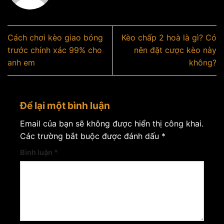
Cách chơi kèo giao bóng
Kèo chấp 2 hoà là gì? Có
trước chính xác 99% cho
nên đặt cược kèo này
anh em
không?
Để lại một bình luận
Email của bạn sẽ không được hiển thị công khai.
Các trường bắt buộc được đánh dấu
*
Bình luận
*