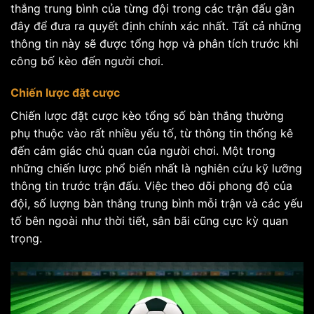
thắng trung bình của từng đội trong các trận đấu gần
đây để đưa ra quyết định chính xác nhất. Tất cả những
thông tin này sẽ được tổng hợp và phân tích trước khi
công bố kèo đến người chơi.
Chiến lược đặt cược
Chiến lược đặt cược kèo tổng số bàn thắng thường
phụ thuộc vào rất nhiều yếu tố, từ thông tin thống kê
đến cảm giác chủ quan của người chơi. Một trong
những chiến lược phổ biến nhất là nghiên cứu kỹ lưỡng
thông tin trước trận đấu. Việc theo dõi phong độ của
đội, số lượng bàn thắng trung bình mỗi trận và các yếu
tố bên ngoài như thời tiết, sân bãi cũng cực kỳ quan
trọng.