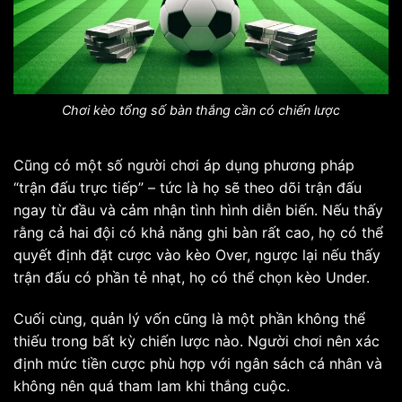
Chơi kèo tổng số bàn thắng cần có chiến lược
Cũng có một số người chơi áp dụng phương pháp
“trận đấu trực tiếp” – tức là họ sẽ theo dõi trận đấu
ngay từ đầu và cảm nhận tình hình diễn biến. Nếu thấy
rằng cả hai đội có khả năng ghi bàn rất cao, họ có thể
quyết định đặt cược vào kèo Over, ngược lại nếu thấy
trận đấu có phần tẻ nhạt, họ có thể chọn kèo Under.
Cuối cùng, quản lý vốn cũng là một phần không thể
thiếu trong bất kỳ chiến lược nào. Người chơi nên xác
định mức tiền cược phù hợp với ngân sách cá nhân và
không nên quá tham lam khi thắng cuộc.