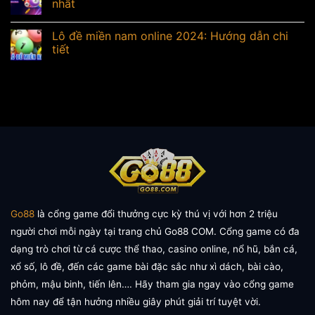
nhất
Lô đề miền nam online 2024: Hướng dẫn chi
tiết
Go88
là cổng game đổi thưởng cực kỳ thú vị với hơn 2 triệu
người chơi mỗi ngày tại trang chủ Go88 COM. Cổng game có đa
dạng trò chơi từ cá cược thể thao, casino online, nổ hũ, bắn cá,
xổ số, lô đề, đến các game bài đặc sắc như xì dách, bài cào,
phỏm, mậu binh, tiến lên…. Hãy tham gia ngay vào cổng game
hôm nay để tận hưởng nhiều giây phút giải trí tuyệt vời.